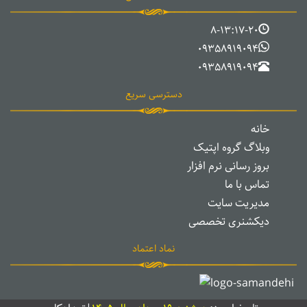
8-13:17-20
09358919094
09358919094
دسترسی سریع
خانه
وبلاگ گروه اپتیک
بروز رسانی نرم افزار
تماس با ما
مدیریت سایت
دیکشنری تخصصی
نماد اعتماد